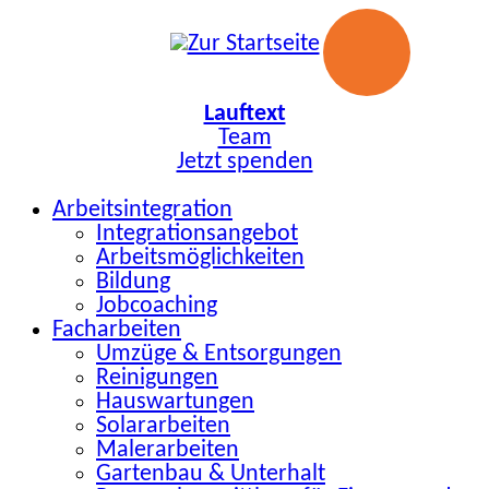
Zum
Inhalt
springen
Lauftext
Team
Jetzt spenden
Arbeitsintegration
Integrationsangebot
Arbeitsmöglichkeiten
Bildung
Jobcoaching
Facharbeiten
Umzüge & Entsorgungen
Reinigungen
Hauswartungen
Solararbeiten
Malerarbeiten
Gartenbau & Unterhalt