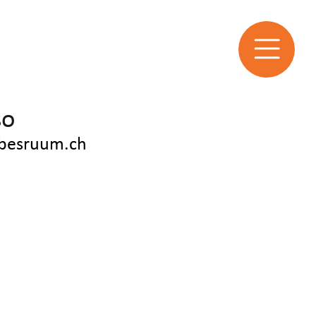
so
ebesruum.ch