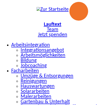
Zum
Inhalt
springen
Lauftext
Team
Jetzt spenden
Arbeitsintegration
Integrationsangebot
Arbeitsmöglichkeiten
Bildung
Jobcoaching
Facharbeiten
Umzüge & Entsorgungen
Reinigungen
Hauswartungen
Solararbeiten
Malerarbeiten
Gartenbau & Unterhalt