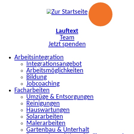
Zum
Inhalt
springen
Lauftext
Team
Jetzt spenden
Arbeitsintegration
Integrationsangebot
Arbeitsmöglichkeiten
Bildung
Jobcoaching
Facharbeiten
Umzüge & Entsorgungen
Reinigungen
Hauswartungen
Solararbeiten
Malerarbeiten
Gartenbau & Unterhalt