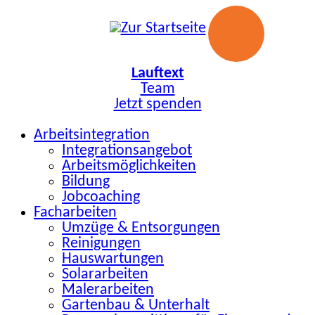
Zum
Inhalt
springen
Lauftext
Team
Jetzt spenden
Arbeitsintegration
Integrationsangebot
Arbeitsmöglichkeiten
Bildung
Jobcoaching
Facharbeiten
Umzüge & Entsorgungen
Reinigungen
Hauswartungen
Solararbeiten
Malerarbeiten
Gartenbau & Unterhalt