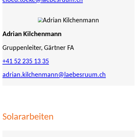
eloed.toeke
@laebesruum.ch
Adrian Kilchenmann
Gruppenleiter, Gärtner FA
+41 52 235 13 35
adrian.kilchenmann
@laebesruum.ch
Solararbeiten