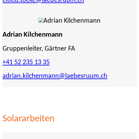
eloed.toeke
@laebesruum.ch
Adrian Kilchenmann
Gruppenleiter, Gärtner FA
+41 52 235 13 35
adrian.kilchenmann
@laebesruum.ch
Solararbeiten