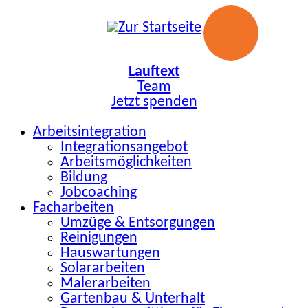
Zum
Inhalt
springen
Lauftext
Team
Jetzt spenden
Arbeitsintegration
Integrationsangebot
Arbeitsmöglichkeiten
Bildung
Jobcoaching
Facharbeiten
Umzüge & Entsorgungen
Reinigungen
Hauswartungen
Solararbeiten
Malerarbeiten
Gartenbau & Unterhalt